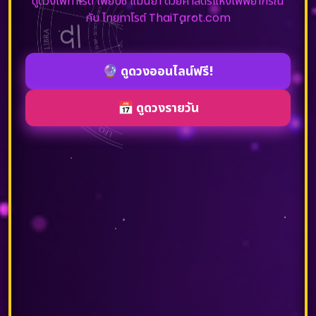
ดูดวงไพ่ทาโรต์ ไพ่ยิปซี แม่นยำ ด้วยศาสตร์แห่งไพ่พยากรณ์
กับ ไทยทาโรต์ ThaiTarot.com
🔮
ดูดวงออนไลน์ฟรี!
📅
ดูดวงรายวัน