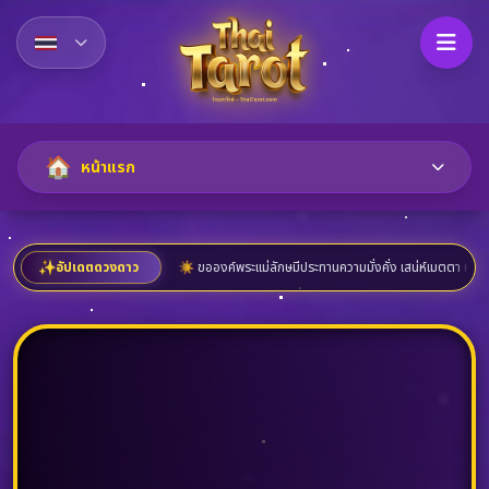
🏠
หน้าแรก
 ทักทายยามบ่าย
อัปเดตดวงดาว
☀️ ขอองค์พระแม่ลักษมีประทานความมั่งคั่ง เสน่ห์เมตตา หยิบจับสิ่งใดก็รุ่งเรือง
✨