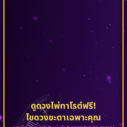
ดูดวงไพ่ทาโรต์ฟรี!
ไขดวงชะตาเฉพาะคุณ